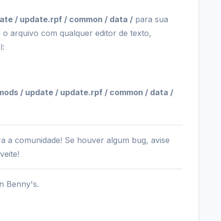
ate / update.rpf / common / data /
para sua
o arquivo com qualquer editor de texto,
l:
mods / update / update.rpf / common / data /
ara a comunidade! Se houver algum bug, avise
veite!
in Benny's.