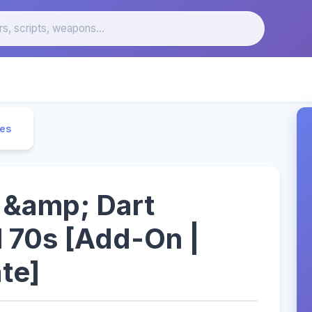
les
 &amp; Dart
l 70s [Add-On |
te]