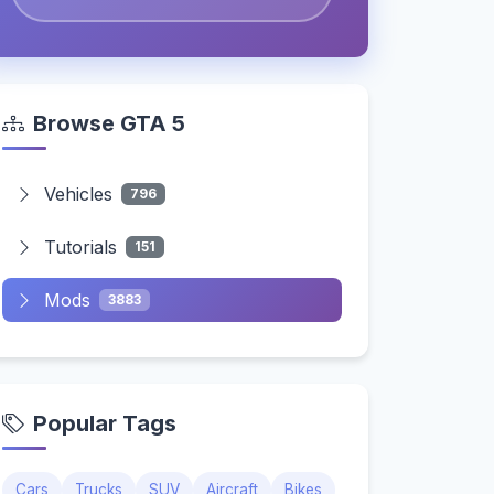
Browse GTA 5
Vehicles
796
Tutorials
151
Mods
3883
Popular Tags
Cars
Trucks
SUV
Aircraft
Bikes