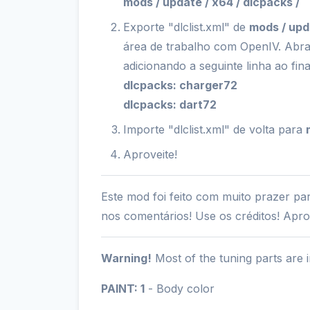
mods / update / x64 / dlcpacks /
Exporte "dlclist.xml" de
mods / upd
área de trabalho com OpenIV. Abra 
adicionando a seguinte linha ao fina
dlcpacks: charger72
dlcpacks: dart72
Importe "dlclist.xml" de volta para
Aproveite!
Este mod foi feito com muito prazer p
nos comentários! Use os créditos! Apro
Warning!
Most of the tuning parts are 
PAINT: 1
- Body color